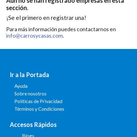
Aún no se han registrado empresas en esta
Tipo de empresa
sección.
¡Se el primero en registrar una!
Para más información puedes contactarnos en
País
info@carrosycasas.com
.
Buscador
Ir a la Portada
Buscar
Ayuda
Sobre nosotros
Políticas de Privacidad
Términos y Condiciones
Accesos Rápidos
Blogs