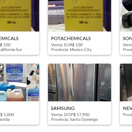
EMICALS
POTACHEMICALS
SON
$ 100
Venta: EUR$ 100
Vent
alifornia Sur
Provincia:
Mexico City
Prov
SAMSUNG
NE
$ 5,000
Venta: DOP$ 57,900
Prov
lorida
Provincia:
Santo Domingo