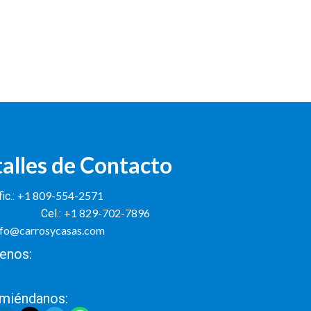
alles de Contacto
+1 809-554-2571
ic.:
+1 829-702-7896
Cel.:
nfo@carrosycasas.com
enos:
miéndanos: