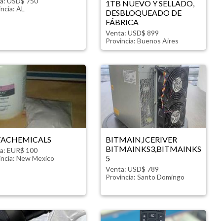
a: USD$ 750
1TB NUEVO Y SELLADO,
incia:
AL
DESBLOQUEADO DE
FÁBRICA
Venta: USD$ 899
Provincia:
Buenos Aires
TACHEMICALS
BITMAIN,ICERIVER
BITMAINKS3,BITMAINKS
a: EUR$ 100
5
incia:
New Mexico
Venta: USD$ 789
Provincia:
Santo Domingo