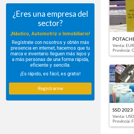
¿Eres una empresa del
sector?
¡Náutico, Automotriz o Inmobiliario!
POTACH
Regístrate con nosotros y obtén más
Venta: EUR
presencia en internet, hacemos que tu
Provincia:
C
marca e inventario lleguen más lejos y
a más personas de una forma rápida,
eficiente y sencilla.
¡Es rápido, es fácil, es gratis!
Registrarme
SSD 2023
Venta: USD
Provincia:
F