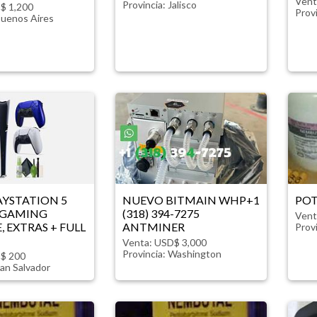
Vent
Provincia:
Jalisco
$ 1,200
Prov
uenos Aires
AYSTATION 5
NUEVO BITMAIN WHP+1
PO
 GAMING
(318) 394-7275
Vent
 EXTRAS + FULL
ANTMINER
Prov
Venta: USD$ 3,000
Provincia:
Washington
$ 200
an Salvador